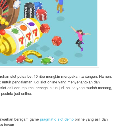
taruhan slot pulsa bet 10 ribu mungkin merupakan tantangan. Namun,
k untuk pengalaman judi slot online yang menyenangkan dan
t asli dan reputasi sebagai situs judi online yang mudah menang,
pecinta judi online.
enawarkan beragam game
pragmatic slot demo
online yang asli dan
sa bosan.