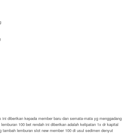
g
g
 ini diberikan kepada member baru dan semata-mata yg menggadang
emburan 100 bet rendah ini diberikan adalah kelipatan 1x dr kapital
alog tambah lemburan slot new member 100 di usul sedimen denyut