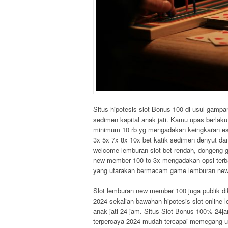
Situs hipotesis slot Bonus 100 di usul gampa
sedimen kapital anak jati. Kamu upas berla
minimum 10 rb yg mengadakan keingkaran esa 
3x 5x 7x 8x 10x bet katik sedimen denyut d
welcome lemburan slot bet rendah, dongeng
new member 100 to 3x mengadakan opsi terba
yang utarakan bermacam game lemburan new
Slot lemburan new member 100 juga publik d
2024 sekalian bawahan hipotesis slot online
anak jati 24 jam. Situs Slot Bonus 100% 24j
terpercaya 2024 mudah tercapai memegang usun