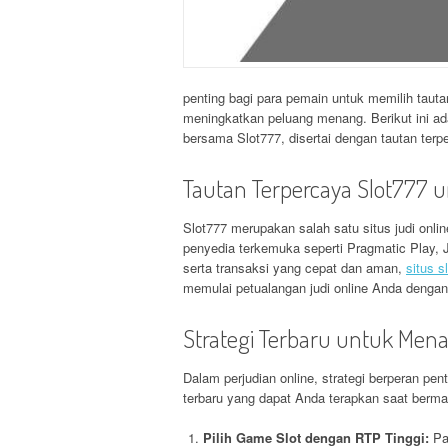
penting bagi para pemain untuk memilih tauta
meningkatkan peluang menang. Berikut ini a
bersama Slot777, disertai dengan tautan terp
Tautan Terpercaya Slot777 
Slot777 merupakan salah satu situs judi onli
penyedia terkemuka seperti Pragmatic Play,
serta transaksi yang cepat dan aman,
situs s
memulai petualangan judi online Anda denga
Strategi Terbaru untuk Mena
Dalam perjudian online, strategi berperan pe
terbaru yang dapat Anda terapkan saat bermai
Pilih Game Slot dengan RTP Tinggi:
Pas