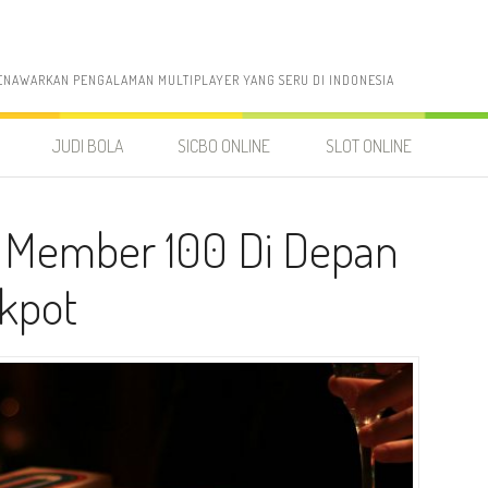
MENAWARKAN PENGALAMAN MULTIPLAYER YANG SERU DI INDONESIA
JUDI BOLA
SICBO ONLINE
SLOT ONLINE
 Member 100 Di Depan
ckpot