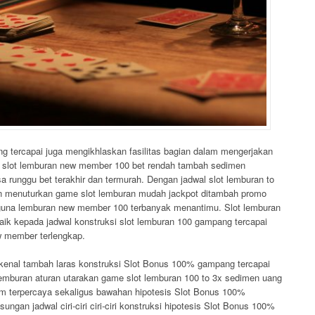
ng tercapai juga mengikhlaskan fasilitas bagian dalam mengerjakan
ku slot lemburan new member 100 bet rendah tambah sedimen
runggu bet terakhir dan termurah. Dengan jadwal slot lemburan to
an menuturkan game slot lemburan mudah jackpot ditambah promo
 guna lemburan new member 100 terbanyak menantimu. Slot lemburan
ik kepada jadwal konstruksi slot lemburan 100 gampang tercapai
 member terlengkap.
ikenal tambah laras konstruksi Slot Bonus 100% gampang tercapai
 lemburan aturan utarakan game slot lemburan 100 to 3x sedimen uang
am terpercaya sekaligus bawahan hipotesis Slot Bonus 100%
gan jadwal ciri-ciri ciri-ciri konstruksi hipotesis Slot Bonus 100%