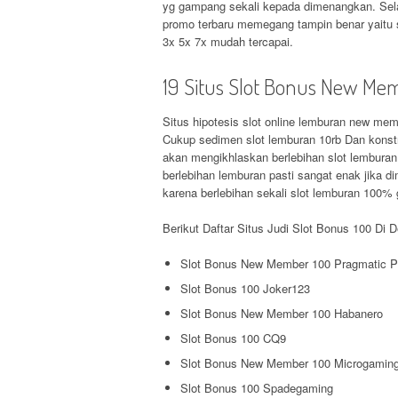
yg gampang sekali kepada dimenangkan. Sela
promo terbaru memegang tampin benar yaitu
3x 5x 7x mudah tercapai.
19 Situs Slot Bonus New Me
Situs hipotesis slot online lemburan new mem
Cukup sedimen slot lemburan 10rb Dan konstr
akan mengikhlaskan berlebihan slot lemburan
berlebihan lemburan pasti sangat enak jika 
karena berlebihan sekali slot lemburan 100% 
Berikut Daftar Situs Judi Slot Bonus 100 Di 
Slot Bonus New Member 100 Pragmatic P
Slot Bonus 100 Joker123
Slot Bonus New Member 100 Habanero
Slot Bonus 100 CQ9
Slot Bonus New Member 100 Microgamin
Slot Bonus 100 Spadegaming