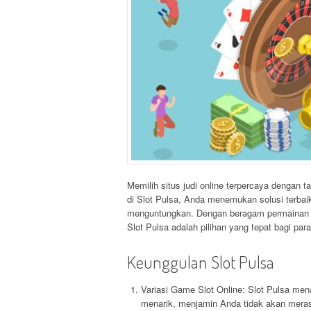
Memilih situs judi online terpercaya dengan 
di Slot Pulsa, Anda menemukan solusi terbai
menguntungkan. Dengan beragam permainan slo
Slot Pulsa adalah pilihan yang tepat bagi para 
Keunggulan Slot Pulsa
Variasi Game Slot Online: Slot Pulsa m
menarik, menjamin Anda tidak akan mera