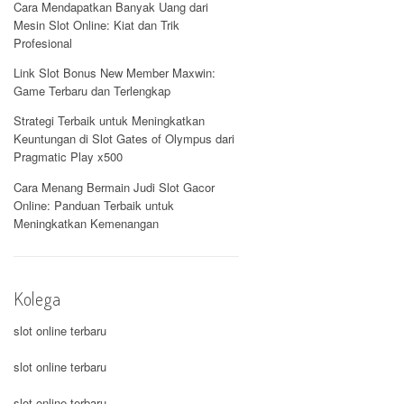
Cara Mendapatkan Banyak Uang dari
Mesin Slot Online: Kiat dan Trik
Profesional
Link Slot Bonus New Member Maxwin:
Game Terbaru dan Terlengkap
Strategi Terbaik untuk Meningkatkan
Keuntungan di Slot Gates of Olympus dari
Pragmatic Play x500
Cara Menang Bermain Judi Slot Gacor
Online: Panduan Terbaik untuk
Meningkatkan Kemenangan
Kolega
slot online terbaru
slot online terbaru
slot online terbaru