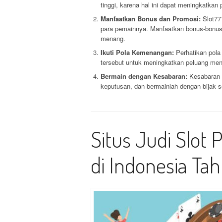
tinggi, karena hal ini dapat meningkatka
Manfaatkan Bonus dan Promosi:
Slot77
para pemainnya. Manfaatkan bonus-bonus
menang.
Ikuti Pola Kemenangan:
Perhatikan pola
tersebut untuk meningkatkan peluang me
Bermain dengan Kesabaran:
Kesabaran a
keputusan, dan bermainlah dengan bijak s
Situs Judi Slot 
di Indonesia Ta